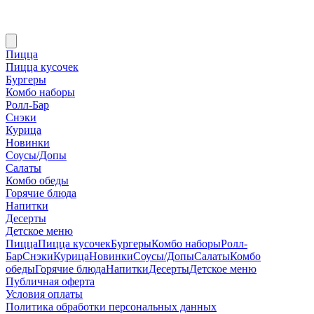
Пицца
Пицца кусочек
Бургеры
Комбо наборы
Ролл-Бар
Снэки
Курица
Новинки
Соусы/Допы
Салаты
Комбо обеды
Горячие блюда
Напитки
Десерты
Детское меню
Пицца
Пицца кусочек
Бургеры
Комбо наборы
Ролл-
Бар
Снэки
Курица
Новинки
Соусы/Допы
Салаты
Комбо
обеды
Горячие блюда
Напитки
Десерты
Детское меню
Публичная оферта
Условия оплаты
Политика обработки персональных данных