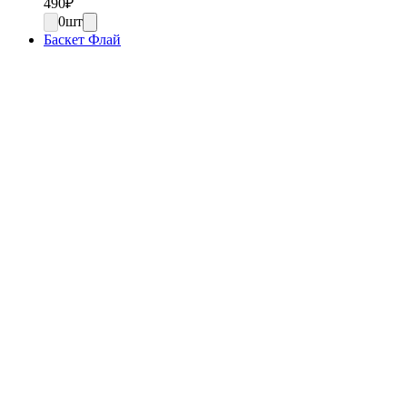
490
₽
0
шт
Баскет Флай