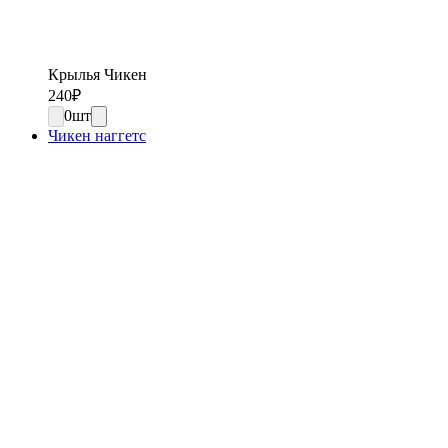
Крылья Чикен
240
₽
0
шт
Чикен наггетс