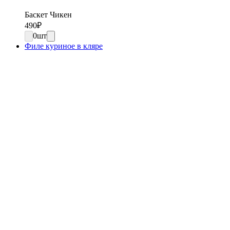
Баскет Чикен
490
₽
0
шт
Филе куриное в кляре