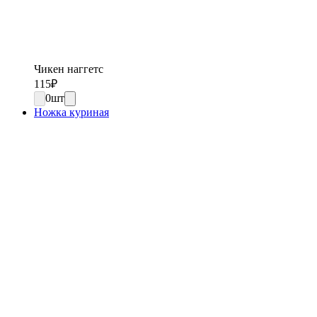
Чикен наггетс
115
₽
0
шт
Ножка куриная