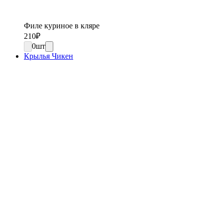
Филе куриное в кляре
210
₽
0
шт
Крылья Чикен