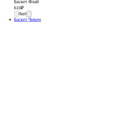
Баскет Флай
610
₽
0
шт
Баскет Чикен