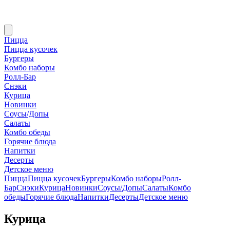
Пицца
Пицца кусочек
Бургеры
Комбо наборы
Ролл-Бар
Снэки
Курица
Новинки
Соусы/Допы
Салаты
Комбо обеды
Горячие блюда
Напитки
Десерты
Детское меню
Пицца
Пицца кусочек
Бургеры
Комбо наборы
Ролл-
Бар
Снэки
Курица
Новинки
Соусы/Допы
Салаты
Комбо
обеды
Горячие блюда
Напитки
Десерты
Детское меню
Курица