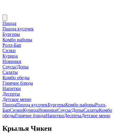
Пицца
Пицца кусочек
Бургеры
Комбо наборы
Ролл-Бар
Снэки
Курица
Новинки
Соусы/Допы
Салаты
Комбо обеды
Горячие блюда
Напитки
Десерты
Детское меню
Пицца
Пицца кусочек
Бургеры
Комбо наборы
Ролл-
Бар
Снэки
Курица
Новинки
Соусы/Допы
Салаты
Комбо
обеды
Горячие блюда
Напитки
Десерты
Детское меню
Крылья Чикен