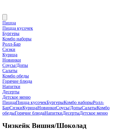
Пицца
Пицца кусочек
Бургеры
Комбо наборы
Ролл-Бар
Снэки
Курица
Новинки
Соусы/Допы
Салаты
Комбо обеды
Горячие блюда
Напитки
Десерты
Детское меню
Пицца
Пицца кусочек
Бургеры
Комбо наборы
Ролл-
Бар
Снэки
Курица
Новинки
Соусы/Допы
Салаты
Комбо
обеды
Горячие блюда
Напитки
Десерты
Детское меню
Чизкейк Вишня/Шоколад