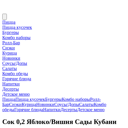
Пицца
Пицца кусочек
Бургеры
Комбо наборы
Ролл-Бар
Снэки
Курица
Новинки
Соусы/Допы
Салаты
Комбо обеды
Горячие блюда
Напитки
Десерты
Детское меню
Пицца
Пицца кусочек
Бургеры
Комбо наборы
Ролл-
Бар
Снэки
Курица
Новинки
Соусы/Допы
Салаты
Комбо
обеды
Горячие блюда
Напитки
Десерты
Детское меню
Сок 0,2 Яблоко/Вишня Сады Кубани